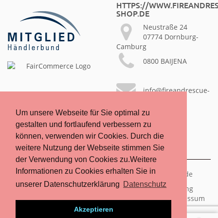
HTTPS://WWW.FIREANDRES
SHOP.DE
Neustraße 24
07774 Dornburg-
Camburg
0800 BAIJENA
info@fireandrescue-
shop.de
Um unsere Webseite für Sie optimal zu
gestalten und fortlaufend verbessern zu
können, verwenden wir Cookies. Durch die
- seit 18 Jahren -
weitere Nutzung der Webseite stimmen Sie
der Verwendung von Cookies zu.Weitere
Informationen zu Cookies erhalten Sie in
Copyright 2026 https://www.fireandrescue-shop.de
unserer Datenschutzerklärung
Datenschutz
AGB/Kundeninformationen
Datenschutzerklärung
Zahlung und Versand
B2B
Batteriehinweis
Impressum
Akzeptieren