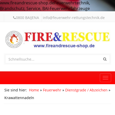
www.fireandrescue-shop.deFeuerwehrtechnik,
Brandschutz, Service, BAI-Feuerwehrfahrzeuge
0800 BAIJENA
info@feuerwehr-rettungstechnik.de
Togg
navi
Sie sind hier:
Home
»
Feuerwehr
»
Dienstgrade / Abzeichen
»
Krawattennadeln