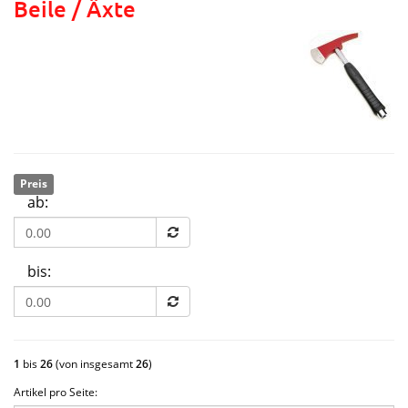
Beile / Äxte
Preis
ab:
bis:
1
bis
26
(von insgesamt
26
)
Artikel pro Seite: