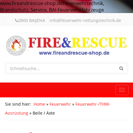
www.fireandrescue-shop.deFeuerwehrtechnik,
Brandschutz, Service, BAI-Feuerwehrfahrzeuge
0800 BAIJENA
info@feuerwehr-rettungstechnik.de
Togg
navi
Sie sind hier:
Home
»
Feuerwehr
»
Feuerwehr-/THW-
Ausrüstung
» Beile / Äxte