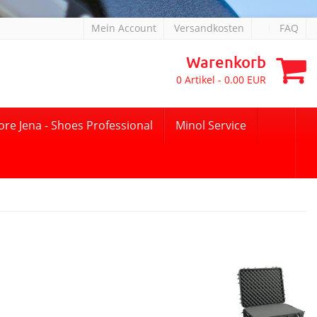
Mein Account
Versandkosten
FAQ
Warenkorb
0
Artikel -
0.00
EUR
ore Jena - Shoes Professional
Minol Service