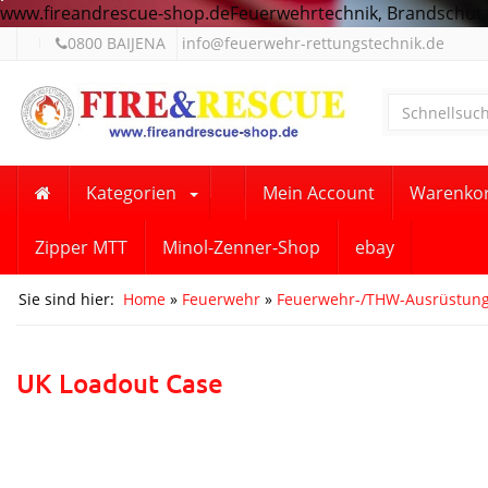
www.fireandrescue-shop.deFeuerwehrtechnik, Brandschutz,
0800 BAIJENA
info@feuerwehr-rettungstechnik.de
Kategorien
Mein Account
Warenko
Zipper MTT
Minol-Zenner-Shop
ebay
Sie sind hier:
Home
»
Feuerwehr
»
Feuerwehr-/THW-Ausrüstun
UK Loadout Case