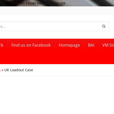
 Service, BAI-Feuerwehrfahrzeuge
rb
Find us on Facebook
Homepage
BAI
VM St
g
» UK Loadout Case