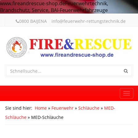
www.fireandrescue-shop.deFeuerwehrtechnik,
Brandschutz, Service, BAI-Feuerwehrfahrzeuge
0800 BAIJENA
info@feuerwehr-rettungstechnik.de
Togg
navi
Sie sind hier:
Home
»
Feuerwehr
»
Schläuche
»
MED-
Schläuche
» MED-Schläuche