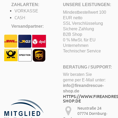
ZAHLARTEN:
UNSERE LEISTUNGEN:
VORKASSE
Mindestbestellwert 100
CASH
EUR netto
SSL Verschlüsselung
Versandpartner:
Sichere Zahlung
B2B Shop
0 % MwSt. für EU
Unternehmen
Technischer Service
BERATUNG / SUPPORT:
Wir beraten Sie
gerne per E-Mail unter:
info@fireandrescue-
shop.de
HTTPS://WWW.FIREANDRES
SHOP.DE
Neustraße 24
07774 Dornburg-