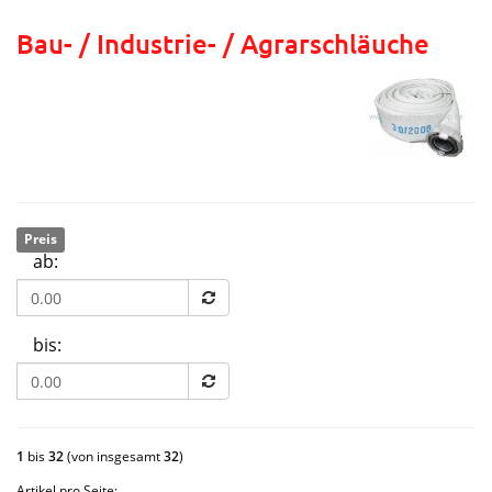
Bau- / Industrie- / Agrarschläuche
Preis
ab:
bis:
1
bis
32
(von insgesamt
32
)
Artikel pro Seite: