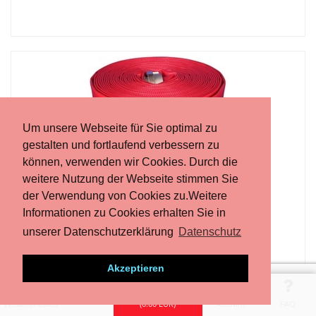
Um unsere Webseite für Sie optimal zu
gestalten und fortlaufend verbessern zu
können, verwenden wir Cookies. Durch die
PARSCH INDUSTRIE COVERFLEX A / 102
weitere Nutzung der Webseite stimmen Sie
der Verwendung von Cookies zu.Weitere
Informationen zu Cookies erhalten Sie in
unserer Datenschutzerklärung
Datenschutz
Akzeptieren
Versandkosten
(
0.00
EUR)
Account
FAQ