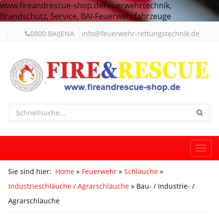
www.fireandrescue-shop.deFeuerwehrtechnik,
Brandschutz, Service, BAI-Feuerwehrfahrzeuge
0800 BAIJENA
info@feuerwehr-rettungstechnik.de
Togg
navi
Sie sind hier:
Home
»
Feuerwehr
»
Schläuche
»
Industrieschläuche / Agrarschläuche
» Bau- / Industrie- /
Agrarschläuche