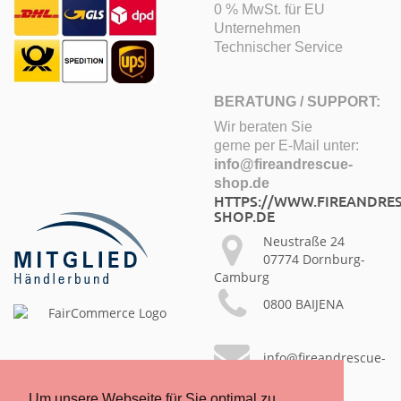
0 % MwSt. für EU
Unternehmen
Technischer Service
BERATUNG / SUPPORT:
Wir beraten Sie
gerne per E-Mail unter:
info@fireandrescue-
shop.de
HTTPS://WWW.FIREANDRES
SHOP.DE
Neustraße 24
07774 Dornburg-
Camburg
0800 BAIJENA
info@fireandrescue-
shop.de
Um unsere Webseite für Sie optimal zu