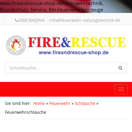
www.fireandrescue-shop.deFeuerwehrtechnik,
Brandschutz, Service, BAI-Feuerwehrfahrzeuge
0800 BAIJENA
info@feuerwehr-rettungstechnik.de
Togg
navi
Sie sind hier:
Home
»
Feuerwehr
»
Schläuche
»
Feuerwehrschläuche