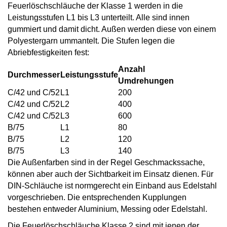
Feuerlöschschläuche der Klasse 1 werden in die
Leistungsstufen L1 bis L3 unterteilt. Alle sind innen
gummiert und damit dicht. Außen werden diese von einem
Polyestergarn ummantelt. Die Stufen legen die
Abriebfestigkeiten fest:
Anzahl
Durchmesser
Leistungsstufe
Umdrehungen
C/42 und C/52
L1
200
C/42 und C/52
L2
400
C/42 und C/52
L3
600
B/75
L1
80
B/75
L2
120
B/75
L3
140
Die Außenfarben sind in der Regel Geschmackssache,
können aber auch der Sichtbarkeit im Einsatz dienen. Für
DIN-Schläuche ist normgerecht ein Einband aus Edelstahl
vorgeschrieben. Die entsprechenden Kupplungen
bestehen entweder Aluminium, Messing oder Edelstahl.
Die Feuerlöschschläuche Klasse 2 sind mit jenen der